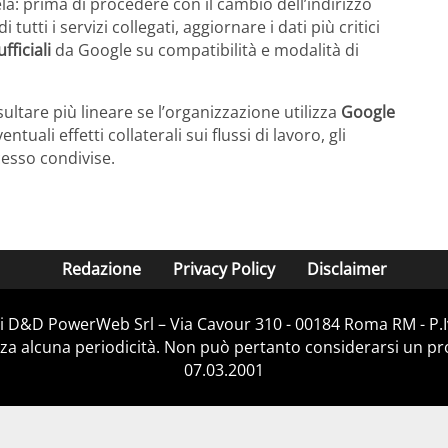
a: prima di procedere con il cambio dell’indirizzo
di tutti i servizi collegati, aggiornare i dati più critici
fficiali
da Google su compatibilità e modalità di
sultare più lineare se l’organizzazione utilizza
Google
ali effetti collaterali sui flussi di lavoro, gli
esso condivise.
Redazione
Privacy Policy
Disclaimer
à di D&D PowerWeb Srl – Via Cavour 310 - 00184 Roma RM - P.
za alcuna periodicità. Non può pertanto considerarsi un prod
07.03.2001