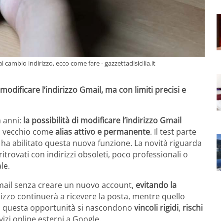
ambio indirizzo, ecco come fare - gazzettadisicilia.it
dificare l’indirizzo Gmail, ma con limiti precisi e
a anni:
la possibilità di modificare l’indirizzo Gmail
o vecchio come
alias attivo e permanente
. Il test parte
ha abilitato questa nuova funzione. La novità riguarda
ritrovati con indirizzi obsoleti, poco professionali o
le.
email senza creare un nuovo account,
evitando la
dirizzo continuerà a ricevere la posta, mentre quello
tro questa opportunità si nascondono
vincoli rigidi
,
rischi
izi online esterni a Google.