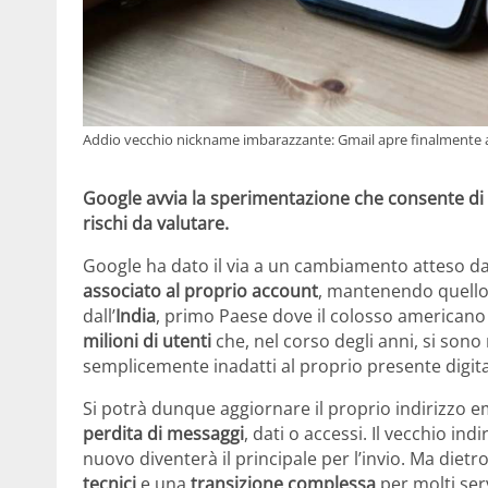
Addio vecchio nickname imbarazzante: Gmail apre finalmente al c
Google avvia la sperimentazione che consente di mo
rischi da valutare.
Google ha dato il via a un cambiamento atteso d
associato al proprio account
, mantenendo quell
dall’
India
, primo Paese dove il colosso americano 
milioni di utenti
che, nel corso degli anni, si sono 
semplicemente inadatti al proprio presente digita
Si potrà dunque aggiornare il proprio indirizzo 
perdita di messaggi
, dati o accessi. Il vecchio in
nuovo diventerà il principale per l’invio. Ma die
tecnici
e una
transizione complessa
per molti serv